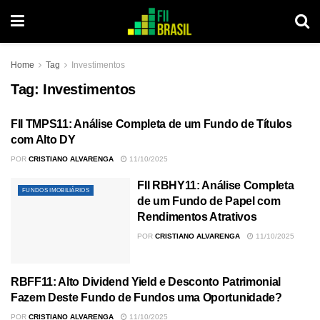
Home
Tag
Investimentos
Tag:
Investimentos
FII TMPS11: Análise Completa de um Fundo de Títulos
FUNDOS IMOBILIÁRIOS
com Alto DY
POR
CRISTIANO ALVARENGA
11/10/2025
FII RBHY11: Análise Completa
FUNDOS IMOBILIÁRIOS
de um Fundo de Papel com
Rendimentos Atrativos
POR
CRISTIANO ALVARENGA
11/10/2025
RBFF11: Alto Dividend Yield e Desconto Patrimonial
FUNDOS IMOBILIÁRIOS
Fazem Deste Fundo de Fundos uma Oportunidade?
POR
CRISTIANO ALVARENGA
11/10/2025