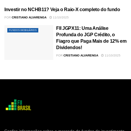
Investir no NCHB11? Veja o Raio-X completo do fundo
FUNDOS IMOBILIÁRIOS
POR
CRISTIANO ALVARENGA
11/10/2025
FII JGPX11: Uma Análise
FUNDOS IMOBILIÁRIOS
Profunda do JGP Crédito, o
Fiagro que Paga Mais de 12% em
Dividendos!
POR
CRISTIANO ALVARENGA
11/10/2025