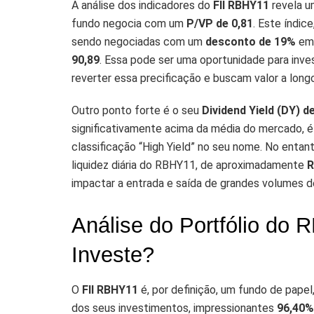
A análise dos indicadores do
FII RBHY11
revela u
fundo negocia com um
P/VP de 0,81
. Este índic
sendo negociadas com um
desconto de 19%
em 
90,89
. Essa pode ser uma oportunidade para inv
reverter essa precificação e buscam valor a long
Outro ponto forte é o seu
Dividend Yield (DY) d
significativamente acima da média do mercado, é 
classificação “High Yield” no seu nome. No entant
liquidez diária do RBHY11, de aproximadamente
R
impactar a entrada e saída de grandes volumes 
Análise do Portfólio do
Investe?
O
FII RBHY11
é, por definição, um fundo de papel,
dos seus investimentos, impressionantes
96,40%