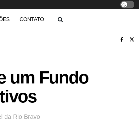
ÕES
CONTATO
de um Fundo
tivos
el da Rio Bravo