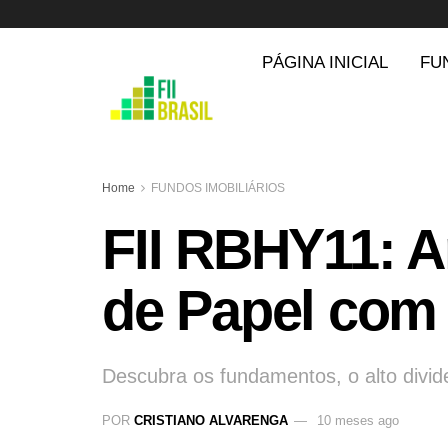
PÁGINA INICIAL
FU
Home
FUNDOS IMOBILIÁRIOS
FII RBHY11: 
de Papel com
Descubra os fundamentos, o alto divide
POR
CRISTIANO ALVARENGA
10 meses ago