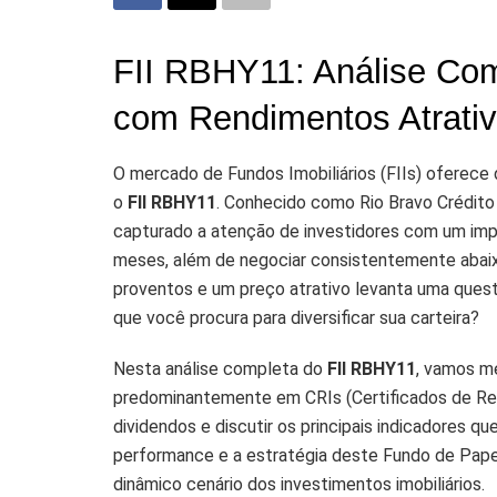
FII RBHY11: Análise Co
com Rendimentos Atrati
O mercado de Fundos Imobiliários (FIIs) oferec
o
FII RBHY11
. Conhecido como Rio Bravo Crédito 
capturado a atenção de investidores com um im
meses, além de negociar consistentemente abaixo
proventos e um preço atrativo levanta uma questã
que você procura para diversificar sua carteira?
Nesta análise completa do
FII RBHY11
, vamos me
predominantemente em CRIs (Certificados de Rece
dividendos e discutir os principais indicadores q
performance e a estratégia deste Fundo de Pape
dinâmico cenário dos investimentos imobiliários.