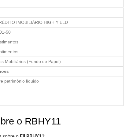
RÉDITO IMOBILIÁRIO HIGH YIELD
01-50
stimentos
stimentos
res Mobiliários (Fundo de Papel)
lhões
e patrimônio líquido
obre o RBHY11
s sobre o
FII RBHY11
: