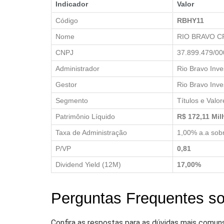
Indicador
Valor
Código
RBHY11
Nome
RIO BRAVO C
CNPJ
37.899.479/00
Administrador
Rio Bravo Inve
Gestor
Rio Bravo Inve
Segmento
Títulos e Valo
Patrimônio Líquido
R$ 172,11 Mi
Taxa de Administração
1,00% a.a sobr
P/VP
0,81
Dividend Yield (12M)
17,00%
Perguntas Frequentes s
Confira as respostas para as dúvidas mais comun