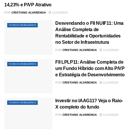
FUNDOS IMOBILIÁRIOS
14,23% e P/VP Atrativo
POR
CRISTIANO ALVARENGA
11/10/2025
Desvendando o FII NUIF11: Uma
FUNDOS IMOBILIÁRIOS
Análise Completa de
Rentabilidade e Oportunidades
no Setor de Infraestrutura
POR
CRISTIANO ALVARENGA
11/10/2025
FII LPLP11: Análise Completa de
FUNDOS IMOBILIÁRIOS
um Fundo Híbrido com Alto P/VP
e Estratégia de Desenvolvimento
POR
CRISTIANO ALVARENGA
11/10/2025
Investir no IAAG11? Veja o Raio-
FUNDOS IMOBILIÁRIOS
X completo do fundo
POR
CRISTIANO ALVARENGA
11/10/2025