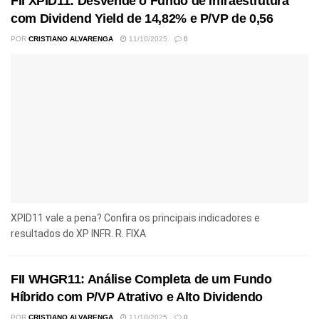
FII XPID11: Desvende o Fundo de Infraestrutura
com Dividend Yield de 14,82% e P/VP de 0,56
POR
CRISTIANO ALVARENGA
11/10/2025
0
XPID11 vale a pena? Confira os principais indicadores e
resultados do XP INFR. R. FIXA
FII WHGR11: Análise Completa de um Fundo
Híbrido com P/VP Atrativo e Alto Dividendo
POR
CRISTIANO ALVARENGA
11/10/2025
0