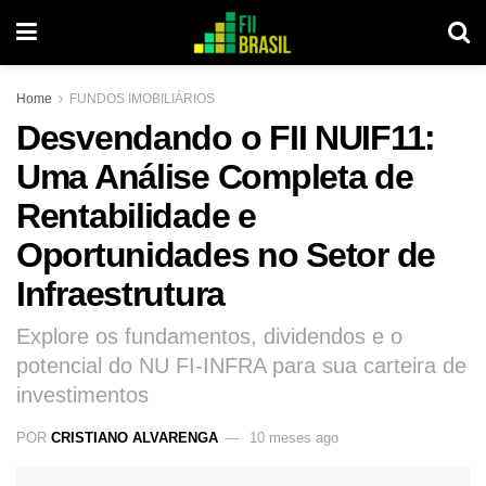
Home
FUNDOS IMOBILIÁRIOS
Desvendando o FII NUIF11:
Uma Análise Completa de
Rentabilidade e
Oportunidades no Setor de
Infraestrutura
Explore os fundamentos, dividendos e o
potencial do NU FI-INFRA para sua carteira de
investimentos
POR
CRISTIANO ALVARENGA
10 meses ago