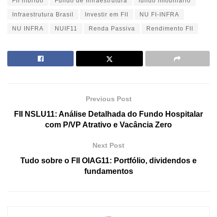
FII híbrido
Fundo de Infraestrutura
fundo imobiliário
Infraestrutura Brasil
Investir em FII
NU FI-INFRA
NU INFRA
NUIF11
Renda Passiva
Rendimento FII
Previous Post
FII NSLU11: Análise Detalhada do Fundo Hospitalar
com P/VP Atrativo e Vacância Zero
Next Post
Tudo sobre o FII OIAG11: Portfólio, dividendos e
fundamentos