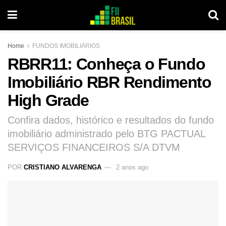
Home
FUNDOS IMOBILIÁRIOS
RBRR11: Conheça o Fundo
Imobiliário RBR Rendimento
High Grade
Confira dados, histórico e resultados do fundo
imobiliário administrado pelo BTG PACTUAL
SERVIÇOS FINANCEIROS S/A DTVM
POR
CRISTIANO ALVARENGA
2 anos ago