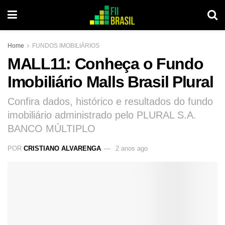
Home
FUNDOS IMOBILIÁRIOS
MALL11: Conheça o Fundo
Imobiliário Malls Brasil Plural
Confira dados, histórico e resultados do fundo
imobiliário administrado pelo PLURAL S.A.
BANCO MÚLTIPLO
POR
CRISTIANO ALVARENGA
2 anos ago