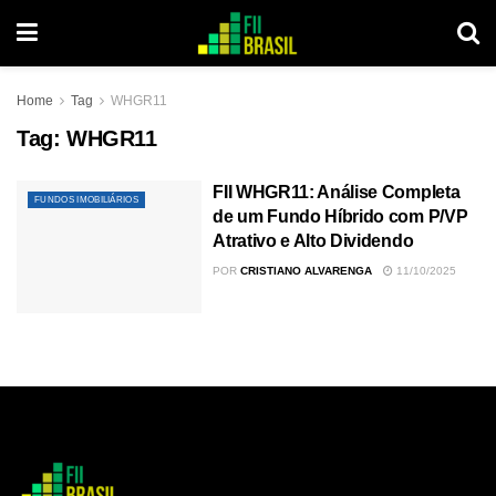
Home
Tag
WHGR11
Tag:
WHGR11
FII WHGR11: Análise Completa
FUNDOS IMOBILIÁRIOS
de um Fundo Híbrido com P/VP
Atrativo e Alto Dividendo
POR
CRISTIANO ALVARENGA
11/10/2025