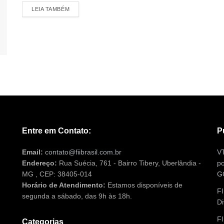
LEIA TAMBÉM
Entre em Contato:
P
Email:
contato@fiibrasil.com.br
VT
Endereço:
Rua Suécia, 761 - Bairro Tibery, Uberlândia -
po
MG , CEP: 38405-014
G
Horário de Atendimento:
Estamos disponíveis de
FI
segunda a sábado, das 9h às 18h.
Di
F
Categorias