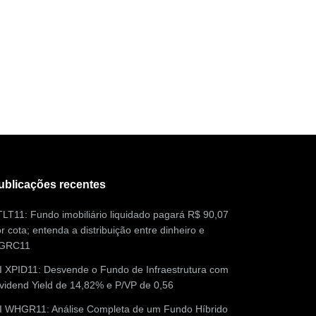
ublicações recentes
LT11: Fundo imobiliário liquidado pagará R$ 90,07
r cota; entenda a distribuição entre dinheiro e
GRC11
I XPID11: Desvende o Fundo de Infraestrutura com
vidend Yield de 14,82% e P/VP de 0,56
II WHGR11: Análise Completa de um Fundo Híbrido