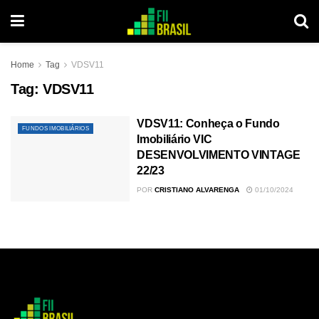
Home
Tag
VDSV11
Tag:
VDSV11
VDSV11: Conheça o Fundo
FUNDOS IMOBILIÁRIOS
Imobiliário VIC
DESENVOLVIMENTO VINTAGE
22/23
POR
CRISTIANO ALVARENGA
01/10/2024