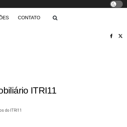
ÕES
CONTATO
iliário ITRI11
dos do ITRI11