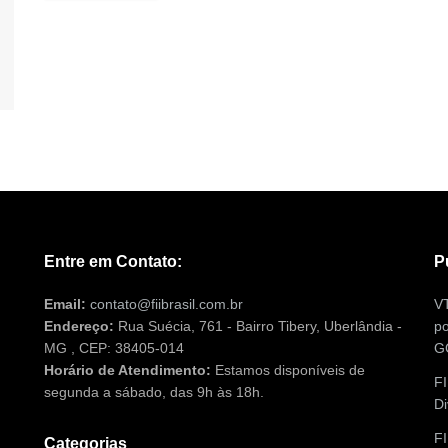
Entre em Contato:
P
Email:
contato@fiibrasil.com.br
VT
Endereço:
Rua Suécia, 761 - Bairro Tibery, Uberlândia -
po
MG , CEP: 38405-014
G
Horário de Atendimento:
Estamos disponíveis de
FI
segunda a sábado, das 9h às 18h.
Di
F
Categorias