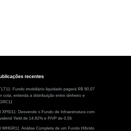
ublicações recentes
LT11: Fundo imobiliário liquidado pagará R$ 90,07
r cota; entenda a distribuição entre dinheiro e
GRC11
I XPID11: Desvende o Fundo de Infraestrutura com
vidend Yield de 14,82% e P/VP de 0,56
II WHGR11: Análise Completa de um Fundo Híbrido