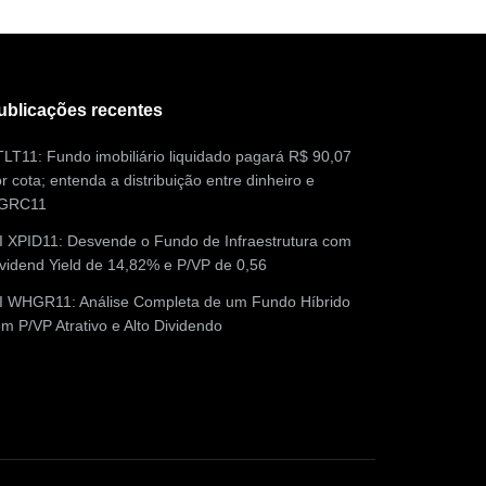
ublicações recentes
LT11: Fundo imobiliário liquidado pagará R$ 90,07
r cota; entenda a distribuição entre dinheiro e
GRC11
I XPID11: Desvende o Fundo de Infraestrutura com
vidend Yield de 14,82% e P/VP de 0,56
II WHGR11: Análise Completa de um Fundo Híbrido
m P/VP Atrativo e Alto Dividendo