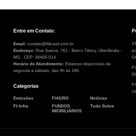
Entre em Contato:
P
Email:
contato@fiibrasil.com.br
VT
Endereço:
Rua Suécia, 761 - Bairro Tibery, Uberlândia -
po
MG , CEP: 38405-014
G
Horário de Atendimento:
Estamos disponíveis de
FI
segunda a sábado, das 9h às 18h.
Di
F
Categorias
co
Emissões
FIAGRO
Notícias
FI-Infra
FUNDOS
Tudo Sobre
IMOBILIÁRIOS