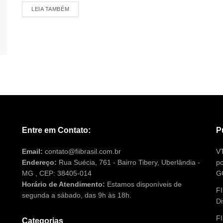
LEIA TAMBÉM
Entre em Contato:
P
Email:
contato@fiibrasil.com.br
VT
Endereço:
Rua Suécia, 761 - Bairro Tibery, Uberlândia -
po
MG , CEP: 38405-014
G
Horário de Atendimento:
Estamos disponíveis de
FI
segunda a sábado, das 9h às 18h.
Di
F
Categorias