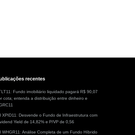
ublicações recentes
LT11: Fundo imobiliário liquidado pagará R$ 90,07
r cota; entenda a distribuição entre dinheiro e
GRC11
I XPID11: Desvende o Fundo de Infraestrutura com
vidend Yield de 14,82% e P/VP de 0,56
II WHGR11: Análise Completa de um Fundo Híbrido