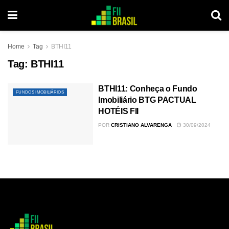
Home
Tag
BTHI11
Tag:
BTHI11
BTHI11: Conheça o Fundo
FUNDOS IMOBILIÁRIOS
Imobiliário BTG PACTUAL
HOTÉIS FII
POR
CRISTIANO ALVARENGA
30/09/2024