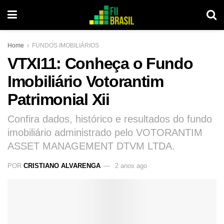
Home
FUNDOS IMOBILIÁRIOS
VTXI11: Conheça o Fundo
Imobiliário Votorantim
Patrimonial Xii
Confira dados, histórico e resultados do fundo
imobiliário administrado pelo VOTORANTIM
ASSET MANAGEMENT DTVM LTDA.
POR
CRISTIANO ALVARENGA
2 anos ago