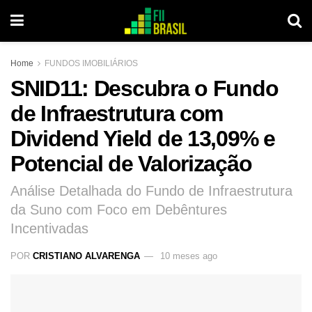
Home
FUNDOS IMOBILIÁRIOS
SNID11: Descubra o Fundo
de Infraestrutura com
Dividend Yield de 13,09% e
Potencial de Valorização
Análise Detalhada do Fundo de Infraestrutura
da Suno com Foco em Debêntures
Incentivadas
POR
CRISTIANO ALVARENGA
10 meses ago