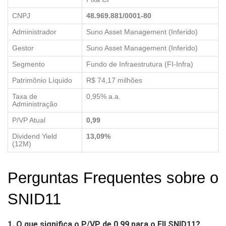
CNPJ
48.969.881/0001-80
Administrador
Suno Asset Management (Inferido)
Gestor
Suno Asset Management (Inferido)
Segmento
Fundo de Infraestrutura (FI-Infra)
Patrimônio Líquido
R$ 74,17 milhões
Taxa de
0,95% a.a.
Administração
P/VP Atual
0,99
Dividend Yield
13,09%
(12M)
Perguntas Frequentes sobre o
SNID11
1. O que significa o P/VP de 0,99 para o FII SNID11?