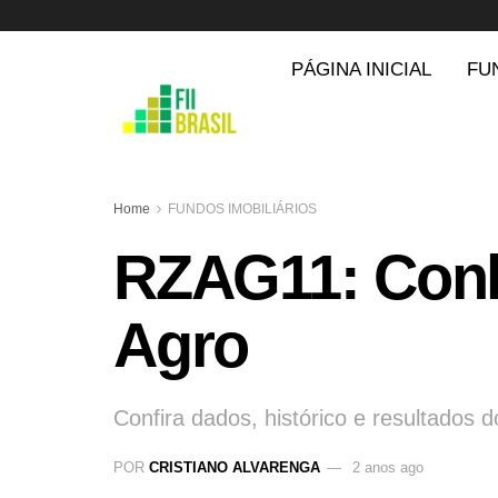
PÁGINA INICIAL
FU
Home
FUNDOS IMOBILIÁRIOS
RZAG11: Conh
Agro
Confira dados, histórico e resultados
POR
CRISTIANO ALVARENGA
2 anos ago