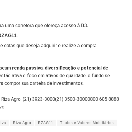
ha uma corretora que ofereça acesso à B3.
RZAG11
.
de cotas que deseja adquirir e realize a compra
buscam
renda passiva
,
diversificação
e
potencial de
stão ativa e foco em ativos de qualidade, o fundo se
ra compor sua carteira de investimentos.
 Riza Agro: (21) 3923-3000(21) 3500-30000800 605 8888
vc
iva
Riza Agro
RZAG11
Títulos e Valores Mobiliários