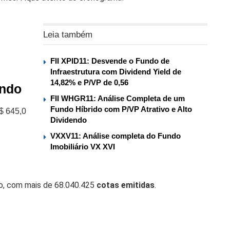
Leia também
%
FII XPID11: Desvende o Fundo de
Infraestrutura com Dividend Yield de
14,82% e P/VP de 0,56
undo
FII WHGR11: Análise Completa de um
Fundo Híbrido com P/VP Atrativo e Alto
$ 645,0
Dividendo
VXXV11: Análise completa do Fundo
Imobiliário VX XVI
io, com mais de 68.040.425
cotas emitidas
.