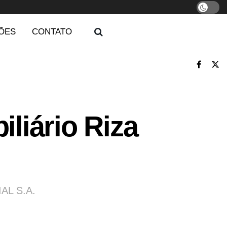
ÕES
CONTATO
liário Riza
IAL S.A.