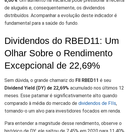
8,60%
. Um aumento na vacância pode pressionar a receita
de aluguéis e, consequentemente, os dividendos
distribuídos. Acompanhar a evolução deste indicador é
fundamental para a saúde do fundo.
Dividendos do RBED11: Um
Olhar Sobre o Rendimento
Excepcional de 22,69%
Sem dúvida, o grande chamariz do
FII RBED11
é seu
Dividend Yield (DY) de 22,69%
acumulado nos últimos 12
meses. Esse patamar é significativamente alto quando
comparado à média do mercado de
dividendos de FIIs
,
tornando-o um alvo para investidores focados em renda.
Para entender a magnitude desse rendimento, observe o
histórico de DY: ele saltou de 7,45% em 2020 para 11,40%