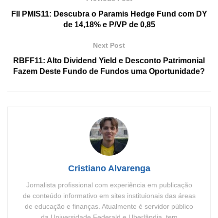
FII PMIS11: Descubra o Paramis Hedge Fund com DY
de 14,18% e P/VP de 0,85
Next Post
RBFF11: Alto Dividend Yield e Desconto Patrimonial
Fazem Deste Fundo de Fundos uma Oportunidade?
Cristiano Alvarenga
Jornalista profissional com experiência em publicação
de conteúdo informativo em sites instituionais das áreas
de educação e finanças. Atualmente é servidor público
da Universidade Federald e Uberlândia, tem