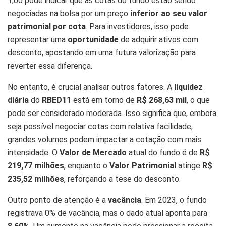
1,00 pode indicar que as cotas do fundo estão sendo
negociadas na bolsa por um preço
inferior ao seu valor
patrimonial por cota
. Para investidores, isso pode
representar uma
oportunidade
de adquirir ativos com
desconto, apostando em uma futura valorização para
reverter essa diferença.
No entanto, é crucial analisar outros fatores. A
liquidez
diária
do
RBED11
está em torno de
R$ 268,63 mil
, o que
pode ser considerado moderada. Isso significa que, embora
seja possível negociar cotas com relativa facilidade,
grandes volumes podem impactar a cotação com mais
intensidade. O
Valor de Mercado
atual do fundo é de
R$
219,77 milhões
, enquanto o
Valor Patrimonial
atinge
R$
235,52 milhões
, reforçando a tese do desconto.
Outro ponto de atenção é a
vacância
. Em 2023, o fundo
registrava 0% de vacância, mas o dado atual aponta para