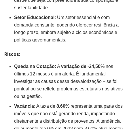
desde que seja compreendida a sua composição e
sustentabilidade.
Setor Educacional:
Um setor essencial e com
demanda constante, podendo oferecer resiliência a
longo prazo, embora sujeito a ciclos econômicos e
políticas governamentais.
Riscos:
Queda na Cotação:
A
variação de -24,50%
nos
últimos 12 meses é um alerta. É fundamental
investigar as causas dessa desvalorização – se foi
pontual ou se reflete problemas estruturais nos ativos
ou na gestão.
Vacância:
A taxa de
8,60%
representa uma parte dos
imóveis que não está gerando renda, impactando
diretamente a distribuição de proventos. A tendência
de aumento (de 0% em 2023 para 8,60% atualmente)