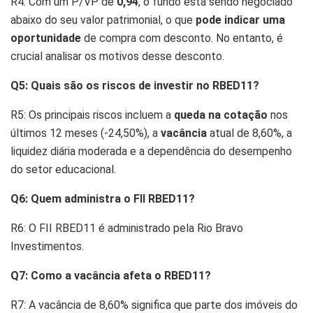
R4: Com um P/VP de
0,94
, o fundo está sendo negociado
abaixo do seu valor patrimonial, o que
pode indicar uma
oportunidade
de compra com desconto. No entanto, é
crucial analisar os motivos desse desconto.
Q5: Quais são os riscos de investir no RBED11?
R5: Os principais riscos incluem a
queda na cotação
nos
últimos 12 meses (-24,50%), a
vacância
atual de 8,60%, a
liquidez diária moderada e a dependência do desempenho
do setor educacional.
Q6: Quem administra o FII RBED11?
R6: O FII RBED11 é administrado pela Rio Bravo
Investimentos.
Q7: Como a vacância afeta o RBED11?
R7: A vacância de 8,60% significa que parte dos imóveis do