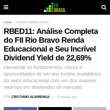
Home
FUNDOS IMOBILIÁRIOS
RBED11: Análise Completa
do FII Rio Bravo Renda
Educacional e Seu Incrível
Dividend Yield de 22,69%
Desvende os fundamentos, riscos e
oportunidades de um dos fundos imobiliários
do setor educacional com um dos maiores
retornos em dividendos do mercado
POR
CRISTIANO ALVARENGA
10 meses ago