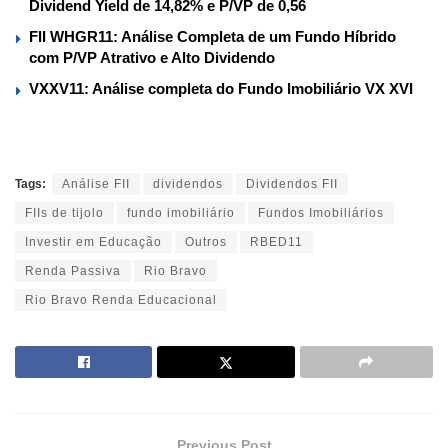
Dividend Yield de 14,82% e P/VP de 0,56
FII WHGR11: Análise Completa de um Fundo Híbrido
com P/VP Atrativo e Alto Dividendo
VXXV11: Análise completa do Fundo Imobiliário VX XVI
Tags:
Análise FII
dividendos
Dividendos FII
FIIs de tijolo
fundo imobiliário
Fundos Imobiliários
Investir em Educação
Outros
RBED11
Renda Passiva
Rio Bravo
Rio Bravo Renda Educacional
Previous Post