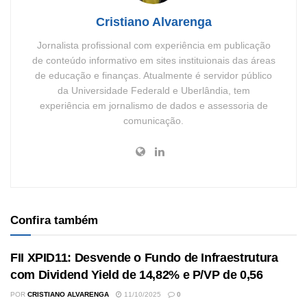
Cristiano Alvarenga
Jornalista profissional com experiência em publicação
de conteúdo informativo em sites instituionais das áreas
de educação e finanças. Atualmente é servidor público
da Universidade Federald e Uberlândia, tem
experiência em jornalismo de dados e assessoria de
comunicação.
Confira também
FII XPID11: Desvende o Fundo de Infraestrutura
com Dividend Yield de 14,82% e P/VP de 0,56
POR
CRISTIANO ALVARENGA
11/10/2025
0