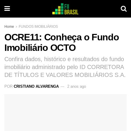
Home
FUNDOS IMOBILIÁRIOS
OCRE11: Conheça o Fundo
Imobiliário OCTO
Confira dados, histórico e resultados do fundo
imobiliário administrado pelo ID CORRETORA
DE TÍTULOS E VALORES MOBILIÁRIOS S.A.
POR
CRISTIANO ALVARENGA
2 anos ago