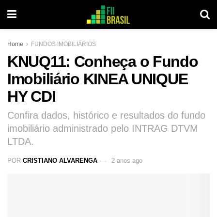
Home
FUNDOS IMOBILIÁRIOS
KNUQ11: Conheça o Fundo
Imobiliário KINEA UNIQUE
HY CDI
Confira dados, histórico e resultados do fundo
imobiliário administrado pelo INTRAG DTVM
LTDA.
POR
CRISTIANO ALVARENGA
2 anos ago