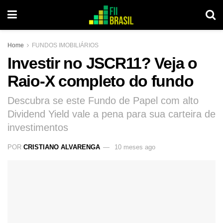
Home
FUNDOS IMOBILIÁRIOS
Investir no JSCR11? Veja o
Raio-X completo do fundo
Descubra se este Fundo de Papel com alto
Dividend Yield vale a pena para sua carteira de
investimentos
POR
CRISTIANO ALVARENGA
10 meses ago