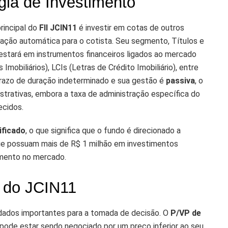
égia de Investimento
principal do
FII JCIN11
é investir em cotas de outros
icação automática para o cotista. Seu segmento, Títulos e
a estará em instrumentos financeiros ligados ao mercado
Imobiliários), LCIs (Letras de Crédito Imobiliário), entre
prazo de duração indeterminado e sua gestão é
passiva
, o
trativas, embora a taxa de administração específica do
ecidos.
ificado
, o que significa que o fundo é direcionado a
que possuam mais de R$ 1 milhão em investimentos
imento no mercado.
 do JCIN11
dados importantes para a tomada de decisão. O
P/VP de
pode estar sendo negociado por um preço inferior ao seu