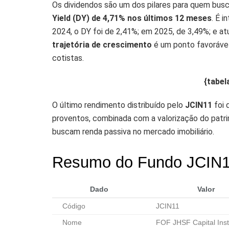
Os dividendos são um dos pilares para quem busca
Yield (DY) de 4,71% nos últimos 12 meses
. É 
2024, o DY foi de 2,41%; em 2025, de 3,49%; e at
trajetória de crescimento
é um ponto favorável
cotistas.
{tabel
O último rendimento distribuído pelo
JCIN11
foi 
proventos, combinada com a valorização do patrim
buscam renda passiva no mercado imobiliário.
Resumo do Fundo JCIN
Dado
Valor
Código
JCIN11
Nome
FOF JHSF Capital Insti