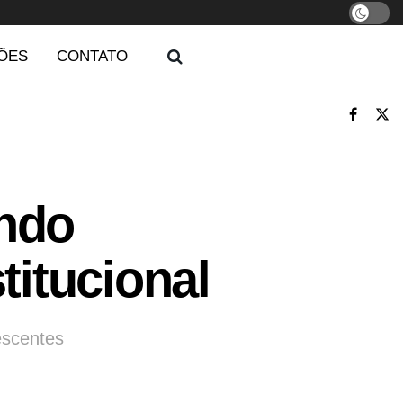
ÕES
CONTATO
undo
titucional
escentes