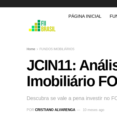
PÁGINA INICIAL
FU
Home
FUNDOS IMOBILIÁRIOS
JCIN11: Análi
Imobiliário FO
Descubra se vale a pena investir no FO
POR
CRISTIANO ALVARENGA
10 meses ago