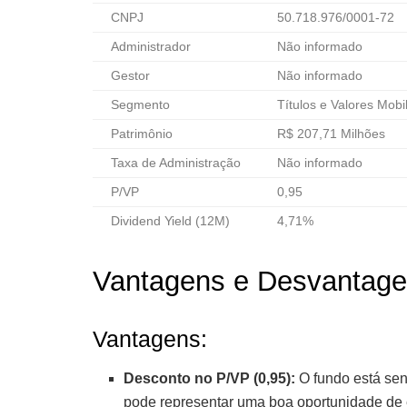
CNPJ
50.718.976/0001-72
Administrador
Não informado
Gestor
Não informado
Segmento
Títulos e Valores Mobil
Patrimônio
R$ 207,71 Milhões
Taxa de Administração
Não informado
P/VP
0,95
Dividend Yield (12M)
4,71%
Vantagens e Desvantagen
Vantagens:
Desconto no P/VP (0,95):
O fundo está sen
pode representar uma boa oportunidade de 