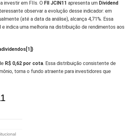
 investir em FIIs. O
FII JCIN11
apresenta um
Dividend
interessante observar a evolução desse indicador: em
ualmente (até a data da análise), alcança 4,71%. Essa
 e indica uma melhoria na distribuição de rendimentos aos
adividendos[1]}
de
R$ 0,62 por cota
. Essa distribuição consistente de
ônio, torna o fundo atraente para investidores que
11
tucional