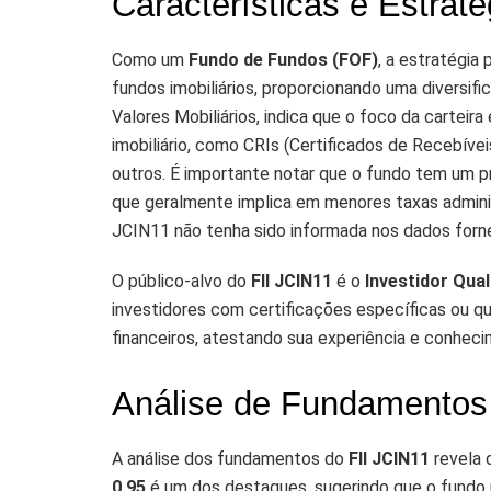
Características e Estrat
Como um
Fundo de Fundos (FOF)
, a estratégia 
fundos imobiliários, proporcionando uma diversif
Valores Mobiliários, indica que o foco da carteir
imobiliário, como CRIs (Certificados de Recebíveis 
outros. É importante notar que o fundo tem um 
que geralmente implica em menores taxas adminis
JCIN11 não tenha sido informada nos dados forn
O público-alvo do
FII JCIN11
é o
Investidor Qual
investidores com certificações específicas ou 
financeiros, atestando sua experiência e conhec
Análise de Fundamentos
A análise dos fundamentos do
FII JCIN11
revela 
0,95
é um dos destaques, sugerindo que o fundo 