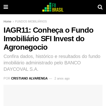
Home
FUNDOS IMOBILIÁRIOS
IAGR11: Conheça o Fundo
Imobiliário SFI Invest do
Agronegocio
Confira dados, histórico e resultados do fundo
imobiliário administrado pelo BANCO
DAYCOVAL S.A.
POR
CRISTIANO ALVARENGA
2 anos ago