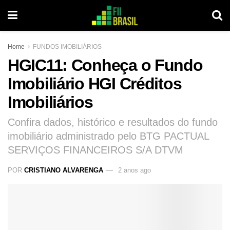
Home
FUNDOS IMOBILIÁRIOS
HGIC11: Conheça o Fundo
Imobiliário HGI Créditos
Imobiliários
Confira dados, histórico e resultados do fundo
imobiliário administrado pelo BTG PACTUAL
SERVIÇOS FINANCEIROS S/A DTVM
POR
CRISTIANO ALVARENGA
2 anos ago