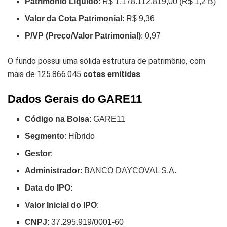
Patrimônio Líquido
: R$ 1.178.112.819,00 (R$ 1,2 B)
Valor da Cota Patrimonial
: R$ 9,36
P/VP (Preço/Valor Patrimonial)
: 0,97
O fundo possui uma sólida estrutura de patrimônio, com
mais de 125.866.045
cotas emitidas
.
Dados Gerais do GARE11
Código na Bolsa
: GARE11
Segmento
: Híbrido
Gestor
:
Administrador
: BANCO DAYCOVAL S.A.
Data do IPO
:
Valor Inicial do IPO
:
CNPJ
: 37.295.919/0001-60