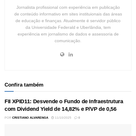
Jornalista profissional com experiência em publicação
de conteúdo informativo em sites instituionais das áreas
de educação e finanças. Atualmente é servidor público
da Universidade Federald e Uberlândia, tem
experiência em jornalismo de dados e assessoria de
comunicação.
Confira também
FII XPID11: Desvende o Fundo de Infraestrutura
com Dividend Yield de 14,82% e P/VP de 0,56
POR
CRISTIANO ALVARENGA
11/10/2025
0