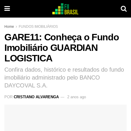
Home
FUNDOS IMOBILIÁRIOS
GARE11: Conheça o Fundo
Imobiliário GUARDIAN
LOGISTICA
Confira dados, histórico e resultados do fundo
imobiliário administrado pelo BANCO
DAYCOVAL S.A.
POR
CRISTIANO ALVARENGA
2 anos ago