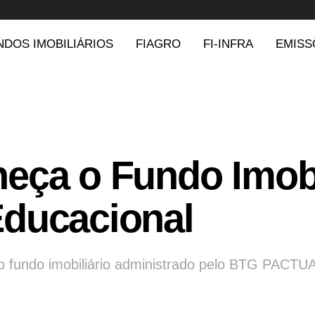
NDOS IMOBILIÁRIOS
FIAGRO
FI-INFRA
EMISS
eça o Fundo Imobi
ducacional
os do fundo imobiliário administrado pelo BTG P