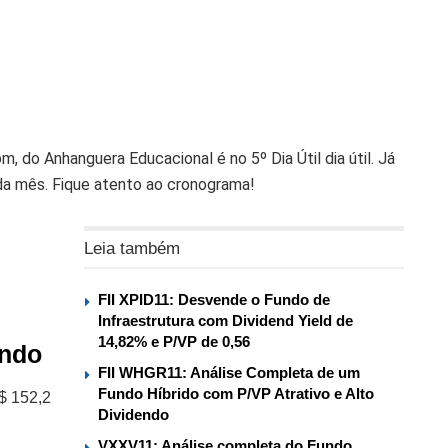
, do Anhanguera Educacional é no 5º Dia Útil dia útil. Já
ada mês. Fique atento ao cronograma!
Leia também
%
FII XPID11: Desvende o Fundo de
Infraestrutura com Dividend Yield de
14,82% e P/VP de 0,56
undo
FII WHGR11: Análise Completa de um
Fundo Híbrido com P/VP Atrativo e Alto
$ 152,2
Dividendo
VXXV11: Análise completa do Fundo