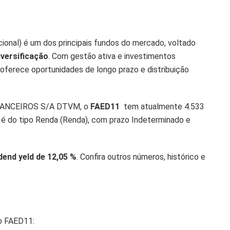
onal) é um dos principais fundos do mercado, voltado
iversificação
. Com gestão ativa e investimentos
 oferece oportunidades de longo prazo e distribuição
NANCEIROS S/A DTVM, o
FAED11
tem atualmente 4.533
I é do tipo Renda (Renda), com prazo Indeterminado e
idend yeld de 12,05 %
. Confira outros números, histórico e
o FAED11: