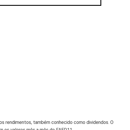
o dos rendimentos, também conhecido como dividendos. O
com os valores mês a mês do FAED11.