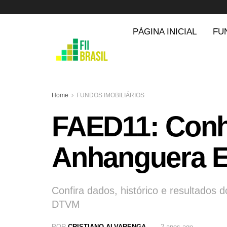
PÁGINA INICIAL
FU
Home
FUNDOS IMOBILIÁRIOS
FAED11: Conh
Anhanguera E
Confira dados, histórico e resultad
DTVM
POR
CRISTIANO ALVARENGA
2 anos ago