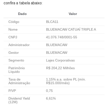
confira a tabela abaixo:
Dado
Valor
Código
BLCA11
Nome
BLUEMACAW CATUAÍ TRIPLE A
CNPJ
41.076.748/0001-55
Administrador
BLUEMACAW
Gestor
BLUEMACAW
Segmento
Lajes Corporativas
Patrimônio
R$ 204,22 Milhões
Líquido
Taxa de
1,15% a.a. sobre PL (mín.
Administração
R$15.000/mês)
P/VP
0,75
Dividend Yield
6,61%
(12M)