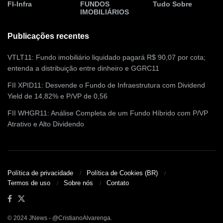
FI-Infra
FUNDOS
Tudo Sobre
IMOBILIÁRIOS
Publicações recentes
VTLT11: Fundo imobiliário liquidado pagará R$ 90,07 por cota;
entenda a distribuição entre dinheiro e GGRC11
FII XPID11: Desvende o Fundo de Infraestrutura com Dividend
Yield de 14,82% e P/VP de 0,56
FII WHGR11: Análise Completa de um Fundo Híbrido com P/VP
Atrativo e Alto Dividendo
Política de privacidade
Política de Cookies (BR)
Termos de uso
Sobre nós
Contato
© 2024 JNews - @CristianoAlvarenga.