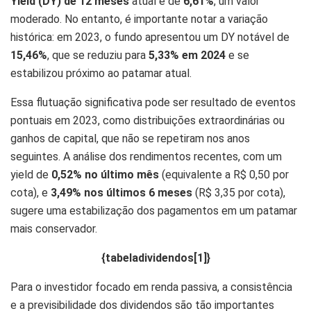
Yield (DY) de 12 meses
atual é de
6,61%
, um valor
moderado. No entanto, é importante notar a variação
histórica: em 2023, o fundo apresentou um DY notável de
15,46%
, que se reduziu para
5,33% em 2024
e se
estabilizou próximo ao patamar atual.
Essa flutuação significativa pode ser resultado de eventos
pontuais em 2023, como distribuições extraordinárias ou
ganhos de capital, que não se repetiram nos anos
seguintes. A análise dos rendimentos recentes, com um
yield de
0,52% no último mês
(equivalente a R$ 0,50 por
cota), e
3,49% nos últimos 6 meses
(R$ 3,35 por cota),
sugere uma estabilização dos pagamentos em um patamar
mais conservador.
{tabeladividendos[1]}
Para o investidor focado em renda passiva, a consistência
e a previsibilidade dos dividendos são tão importantes