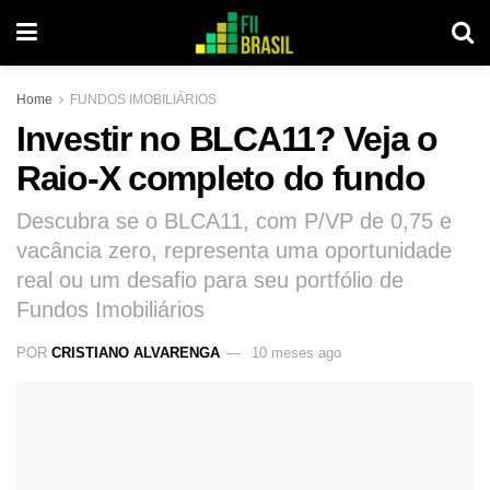
Home
FUNDOS IMOBILIÁRIOS
Investir no BLCA11? Veja o
Raio-X completo do fundo
Descubra se o BLCA11, com P/VP de 0,75 e
vacância zero, representa uma oportunidade
real ou um desafio para seu portfólio de
Fundos Imobiliários
POR
CRISTIANO ALVARENGA
10 meses ago