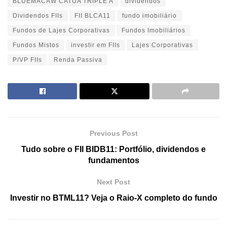
BLUEMACAW CATUA TRIPLE A
dividendos
Dividendos FIIs
FII BLCA11
fundo imobiliário
Fundos de Lajes Corporativas
Fundos Imobiliários
Fundos Mistos
investir em FIIs
Lajes Corporativas
P/VP FIIs
Renda Passiva
Previous Post
Tudo sobre o FII BIDB11: Portfólio, dividendos e
fundamentos
Next Post
Investir no BTML11? Veja o Raio-X completo do fundo