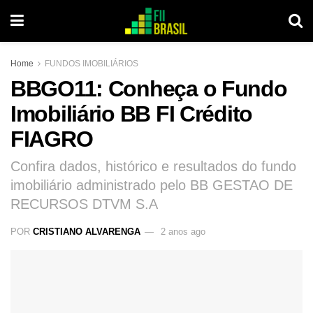
Home
FUNDOS IMOBILIÁRIOS
BBGO11: Conheça o Fundo
Imobiliário BB FI Crédito
FIAGRO
Confira dados, histórico e resultados do fundo
imobiliário administrado pelo BB GESTAO DE
RECURSOS DTVM S.A
POR
CRISTIANO ALVARENGA
2 anos ago