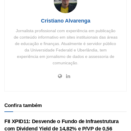
Cristiano Alvarenga
Jornalista profissional com experiência em publicação
de conteúdo informativo em sites instituionais das áreas
de educação e finanças. Atualmente é servidor público
da Universidade Federald e Uberlândia, tem
experiência em jornalismo de dados e assessoria de
comunicação.
Confira também
FII XPID11: Desvende o Fundo de Infraestrutura
com Dividend Yield de 14,82% e P/VP de 0,56