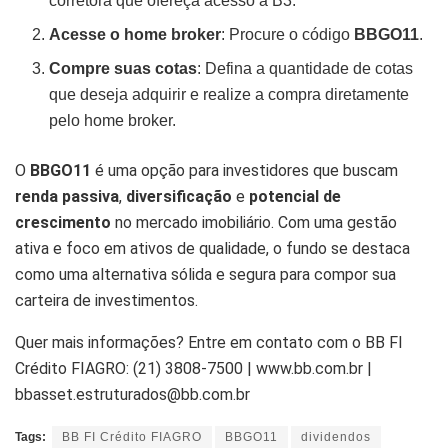
corretora que ofereça acesso à B3.
Acesse o home broker
: Procure o código
BBGO11
.
Compre suas cotas
: Defina a quantidade de cotas
que deseja adquirir e realize a compra diretamente
pelo home broker.
O
BBGO11
é uma opção para investidores que buscam
renda passiva
,
diversificação
e
potencial de
crescimento
no mercado imobiliário. Com uma gestão
ativa e foco em ativos de qualidade, o fundo se destaca
como uma alternativa sólida e segura para compor sua
carteira de investimentos.
Quer mais informações? Entre em contato com o BB FI
Crédito FIAGRO: (21) 3808-7500 | www.bb.com.br |
bbasset.estruturados@bb.com.br
Tags:
BB FI Crédito FIAGRO
BBGO11
dividendos