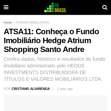
Home
FUNDOS IMOBILIÁRIOS
ATSA11: Conheça o Fundo
Imobiliário Hedge Atrium
Shopping Santo Andre
Confira dados, histórico e resultados do fundo
imobiliário administrado pelo HEDGE
INVESTMENTS DISTRIBUIDORA DE
TÍTULOS E VALORES MOBILIÁRIOS LTDA.
POR
CRISTIANO ALVARENGA
2 anos ago