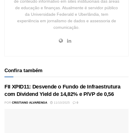
de conteúdo informativo em sites instituionais das áreas
de educação e finanças. Atualmente é servidor público
da Universidade Federald e Uberlândia, tem
experiência em jornalismo de dados e assessoria de
comunicação.
Confira também
FII XPID11: Desvende o Fundo de Infraestrutura
com Dividend Yield de 14,82% e P/VP de 0,56
POR
CRISTIANO ALVARENGA
11/10/2025
0