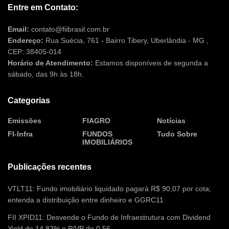
Entre em Contato:
Email:
contato@fiibrasil.com.br
Endereço:
Rua Suécia, 761 - Bairro Tibery, Uberlândia - MG ,
CEP: 38405-014
Horário de Atendimento:
Estamos disponíveis de segunda a
sábado, das 9h às 18h.
Categorias
Emissões
FIAGRO
Notícias
FI-Infra
FUNDOS
Tudo Sobre
IMOBILIÁRIOS
Publicações recentes
VTLT11: Fundo imobiliário liquidado pagará R$ 90,07 por cota;
entenda a distribuição entre dinheiro e GGRC11
FII XPID11: Desvende o Fundo de Infraestrutura com Dividend
Yield de 14,82% e P/VP de 0,56