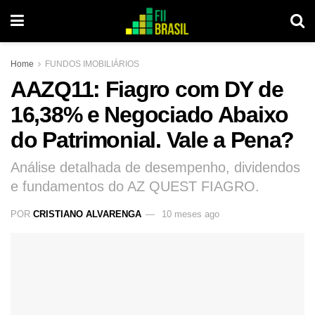
Home
FUNDOS IMOBILIÁRIOS
AAZQ11: Fiagro com DY de
16,38% e Negociado Abaixo
do Patrimonial. Vale a Pena?
Análise detalhada de desempenho, dividendos
e fundamentos do AZ QUEST FIAGRO.
POR
CRISTIANO ALVARENGA
10 meses ago