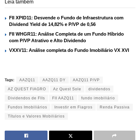
Leia também
FII XPID11: Desvende o Fundo de Infraestrutura com
Dividend Yield de 14,82% e P/VP de 0,56
FII WHGR11: Análise Completa de um Fundo Híbrido
com P/VP Atrativo e Alto Dividendo
VXXV11: Análise completa do Fundo Imobiliário VX XVI
Tags:
AAZQ11
AAZQ11 DY
AAZQ11 P/VP
AZ QUEST FIAGRO
Az Quest Sole
dividendos
Dividendos de FIIs
FII AAZQ11
fundo imobiliário
Fundos Imobiliários
Investir em Fiagros
Renda Passiva
Títulos e Valores Mobiliários